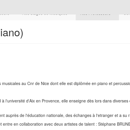
cours
Nos stages de Musiques
Nos Professeurs
Com
iano)
musicales au Cnr de Nice dont elle est diplômée en piano et percussi
à l'université d'Aix en Provence, elle enseigne dès lors dans divers
t auprès de l'éducation nationale, des échanges à l'etranger et a su ray
ntre en collaboration avec deux artistes de talent : Stéphane BRUNE